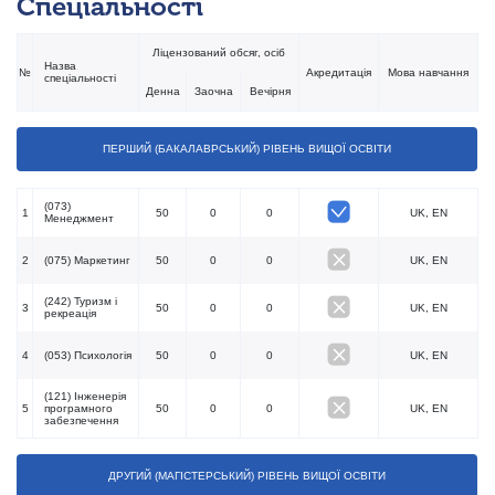
Спеціальності
Ліцензований обсяг, осiб
Назва
№
Акредитація
Мова навчання
спеціальності
Денна
Заочна
Вечiрня
ПЕРШИЙ (БАКАЛАВРСЬКИЙ) РІВЕНЬ ВИЩОЇ ОСВІТИ
(073)
1
50
0
0
UK, EN
Менеджмент
2
(075) Маркетинг
50
0
0
UK, EN
(242) Туризм і
3
50
0
0
UK, EN
рекреація
4
(053) Психологія
50
0
0
UK, EN
(121) Інженерія
5
програмного
50
0
0
UK, EN
забезпечення
ДРУГИЙ (МАГІСТЕРСЬКИЙ) РІВЕНЬ ВИЩОЇ ОСВІТИ