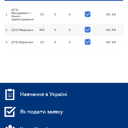
(073)
Менеджмент і
1
25
0
0
UK, EN
бізнес-
адміністрування
2
(222) Медицина
900
0
0
UK, EN
3
(075) Маркетинг
25
0
0
UK, EN
Навчання в Україні
Як подати заявку