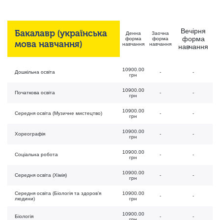
Вечірня
Бакалавр (українська
Денна
Заочна
форма
форма
форма
мова навчання)
навчання
навчання
навчання
10900.00
Дошкільна освіта
-
-
грн
10900.00
Початкова освіта
-
-
грн
10900.00
Середня освіта (Музичне мистецтво)
-
-
грн
10900.00
Хореографія
-
-
грн
10900.00
Соціальна робота
-
-
грн
10900.00
Середня освіта (Хімія)
-
-
грн
Середня освіта (Біологія та здоров’я
10900.00
-
-
людини)
грн
10900.00
Біологія
-
-
грн