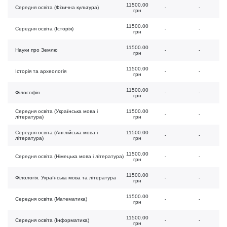
11500.00
Середня освіта (Фізична культура)
-
-
грн
11500.00
Середня освіта (Історія)
-
-
грн
11500.00
Науки про Землю
-
-
грн
11500.00
Історія та археологія
-
-
грн
11500.00
Філософія
-
-
грн
Середня освіта (Українська мова і
11500.00
-
-
література)
грн
Середня освіта (Англійська мова і
11500.00
-
-
література)
грн
11500.00
Середня освіта (Німецька мова і література)
-
-
грн
11500.00
Філологія. Українська мова та література
-
-
грн
11500.00
Середня освіта (Математика)
-
-
грн
11500.00
Середня освіта (Інформатика)
-
-
грн