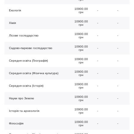
10900.00
Екологія
-
-
грн
10900.00
Хімія
-
-
грн
10900.00
Лісове господарство
-
-
грн
10900.00
Садово-паркове господарство
-
-
грн
10900.00
Середня освіта (Географія)
-
-
грн
10900.00
Середня освіта (Фізична культура)
-
-
грн
10900.00
Середня освіта (Історія)
-
-
грн
10900.00
Науки про Землю
-
-
грн
10900.00
Історія та археологія
-
-
грн
10900.00
Філософія
-
-
грн