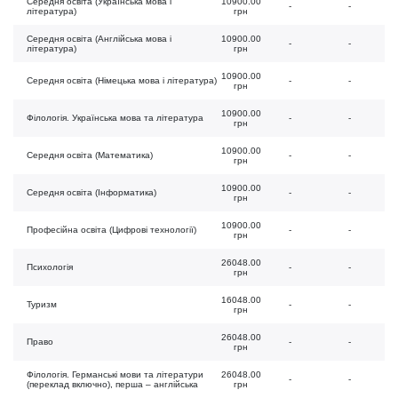
Середня освіта (Українська мова і
10900.00
-
-
література)
грн
Середня освіта (Англійська мова і
10900.00
-
-
література)
грн
10900.00
Середня освіта (Німецька мова і література)
-
-
грн
10900.00
Філологія. Українська мова та література
-
-
грн
10900.00
Середня освіта (Математика)
-
-
грн
10900.00
Середня освіта (Інформатика)
-
-
грн
10900.00
Професійна освіта (Цифрові технології)
-
-
грн
26048.00
Психологія
-
-
грн
16048.00
Туризм
-
-
грн
26048.00
Право
-
-
грн
Філологія. Германські мови та літератури
26048.00
-
-
(переклад включно), перша – англійська
грн