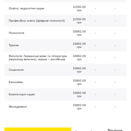
11500.00
Освітні, педагогічні науки
-
-
грн
11500.00
Професійна освіта (Цифрові технології)
-
-
грн
33862.00
Психологія
-
-
грн
33862.00
Туризм
-
-
грн
Філологія. Германські мови та літератури
33862.00
-
-
(переклад включно), перша – англійська
грн
33862.00
Соціологія
-
-
грн
33862.00
Економіка
-
-
грн
33862.00
Комп’ютерні науки
-
-
грн
33862.00
Менеджмент
-
-
грн
Вечірня