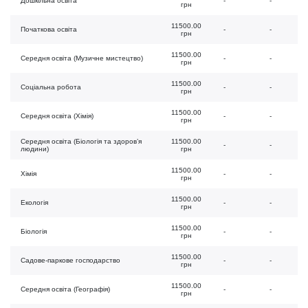
Дошкільна освіта
-
-
грн
11500.00
Початкова освіта
-
-
грн
11500.00
Середня освіта (Музичне мистецтво)
-
-
грн
11500.00
Соціальна робота
-
-
грн
11500.00
Середня освіта (Хімія)
-
-
грн
Середня освіта (Біологія та здоров’я
11500.00
-
-
людини)
грн
11500.00
Хімія
-
-
грн
11500.00
Екологія
-
-
грн
11500.00
Біологія
-
-
грн
11500.00
Садове-паркове господарство
-
-
грн
11500.00
Середня освіта (Географія)
-
-
грн