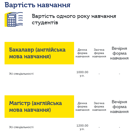
Вартість навчання
Вартість одного року навчання
студентів
Вечірня
Бакалавр (англійська
Денна
Заочна
форма
форма
форма
мова навчання)
навчання
навчання
навчання
1000.00
Усі спеціальності
-
-
у.о.
Вечірня
Магістр (англійська
Денна
Заочна
форма
форма
форма
мова навчання)
навчання
навчання
навчання
1200.00
Усі спеціальності
-
-
у.о.