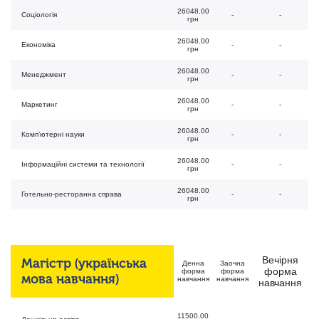
26048.00
Соціологія
-
-
грн
26048.00
Економіка
-
-
грн
26048.00
Менеджмент
-
-
грн
26048.00
Маркетинг
-
-
грн
26048.00
Комп’ютерні науки
-
-
грн
26048.00
Інформаційні системи та технології
-
-
грн
26048.00
Готельно-ресторанна справа
-
-
грн
Вечірня
Магістр (українська
Денна
Заочна
форма
форма
форма
мова навчання)
навчання
навчання
навчання
11500.00